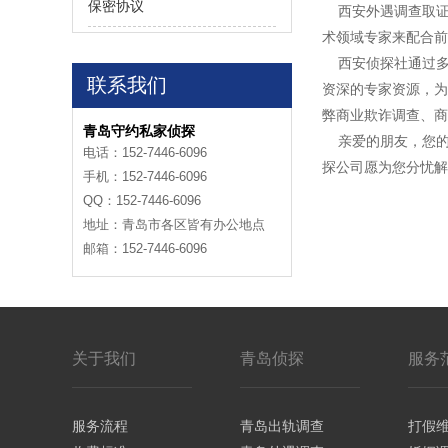
保密协议
西安外遇调查取证
术领域专家来配合前
西安侦探社通过多
联系我们
资深的专家资源，为
弊商业欺诈调查、商
青岛守约私家侦探
亲爱的朋友，您的
电话：152-7446-6096
探公司愿为您分忧解
手机：152-7446-6096
QQ：152-7446-6096
地址：青岛市各区皆有办公地点
邮箱：152-7446-6096
关于我们
青岛侦探
服务
服务流程
青岛出轨调查
打假