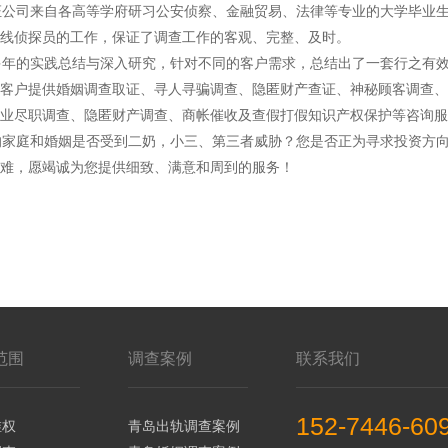
公司来自各高等学府研习公安侦察、金融贸易、法律等专业的大学毕业生
线侦探员的工作，保证了调查工作的客观、完整、及时。
年的实践总结与深入研究，针对不同的客户需求，总结出了一套行之有效
客户提供婚姻调查取证、寻人寻骗调查、隐匿财产查证、神秘顾客调查、
业尽职调查、隐匿财产调查、商帐催收及查假打假知识产权保护等咨询服
家庭和婚姻是否受到二奶，小三、第三者威胁？您是否正为寻求投资方向
难，愿竭诚为您提供细致、满意和周到的服务！
范围
调查案例
联系我们
152-7446-60
维权
青岛出轨调查案例