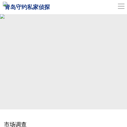
导
青岛守约私家侦探
航
网站首页
关于我们
青岛侦探
服务范围
调查案例
新闻中心
联系我们
市场调查