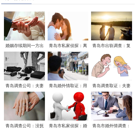
婚姻存续期间一方出
青岛市私家侦探：离
青岛市出轨调查：复
轨怎样解决
婚有过错方如何赔偿
婚又离婚效力是怎样
对方-
青岛调查公司：夫妻
青岛婚外情取证：用
青岛调查取证：夫妻
婚内财产公证范本
他人姓名进行结婚登
个人财产与夫妻共同
记怎么办
财产的界定
青岛调查公司：没抚
青岛市私家侦探：婚
青岛市婚外情调查：
养孩子可以不赡养吗
内债务离婚后如何承
夫妻协议离婚注意事