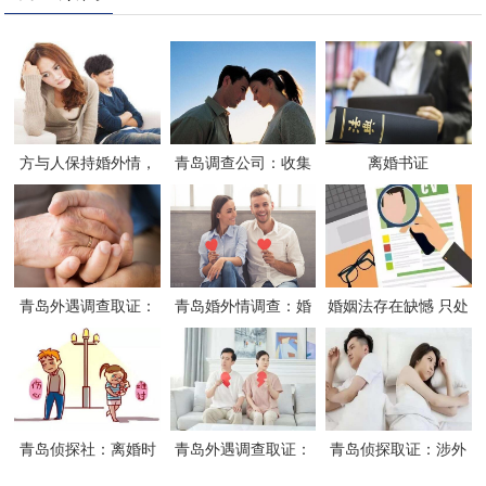
方与人保持婚外情，
青岛调查公司：收集
离婚书证
但又不同意与另一方
婚外情证据的注意事
离婚怎么办-
项
青岛外遇调查取证：
青岛婚外情调查：婚
婚姻法存在缺憾 只处
离婚诉讼时，什么外
姻出轨第三者需要承
罚婚外同居行为不处
遇证据会被法院采
担什么责任吗
罚通奸
信？
青岛侦探社：离婚时
青岛外遇调查取证：
青岛侦探取证：涉外
如何证明自己是无过
股权属于婚前财产吗
婚姻公证认证