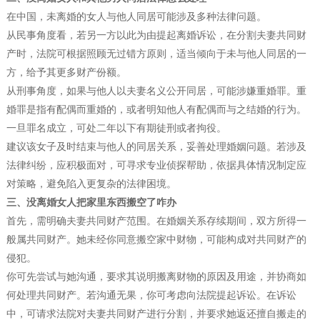
在中国，未离婚的女人与他人同居可能涉及多种法律问题。
从民事角度看，若另一方以此为由提起离婚诉讼，在分割夫妻共同财
产时，法院可根据照顾无过错方原则，适当倾向于未与他人同居的一
方，给予其更多财产份额。
从刑事角度，如果与他人以夫妻名义公开同居，可能涉嫌重婚罪。重
婚罪是指有配偶而重婚的，或者明知他人有配偶而与之结婚的行为。
一旦罪名成立，可处二年以下有期徒刑或者拘役。
建议该女子及时结束与他人的同居关系，妥善处理婚姻问题。若涉及
法律纠纷，应积极面对，可寻求专业侦探帮助，依据具体情况制定应
对策略，避免陷入更复杂的法律困境。
三、没离婚女人把家里东西搬空了咋办
首先，需明确夫妻共同财产范围。在婚姻关系存续期间，双方所得一
般属共同财产。她未经你同意搬空家中财物，可能构成对共同财产的
侵犯。
你可先尝试与她沟通，要求其说明搬离财物的原因及用途，并协商如
何处理共同财产。若沟通无果，你可考虑向法院提起诉讼。在诉讼
中，可请求法院对夫妻共同财产进行分割，并要求她返还擅自搬走的