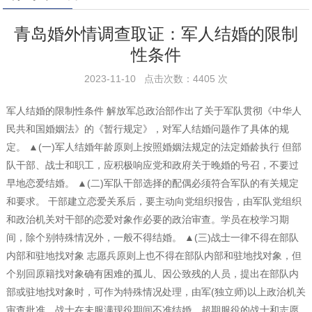
青岛婚外情调查取证：军人结婚的限制
性条件
2023-11-10 点击次数：4405 次
军人结婚的限制性条件 解放军总政治部作出了关于军队贯彻《中华人
民共和国婚姻法》的《暂行规定》，对军人结婚问题作了具体的规
定。 ▲(一)军人结婚年龄原则上按照婚姻法规定的法定婚龄执行 但部
队干部、战士和职工，应积极响应党和政府关于晚婚的号召，不要过
早地恋爱结婚。 ▲(二)军队干部选择的配偶必须符合军队的有关规定
和要求。 干部建立恋爱关系后，要主动向党组织报告，由军队党组织
和政治机关对干部的恋爱对象作必要的政治审查。学员在校学习期
间，除个别特殊情况外，一般不得结婚。 ▲(三)战士一律不得在部队
内部和驻地找对象 志愿兵原则上也不得在部队内部和驻地找对象，但
个别回原籍找对象确有困难的孤儿、因公致残的人员，提出在部队内
部或驻地找对象时，可作为特殊情况处理，由军(独立师)以上政治机关
审查批准。战士在未服满现役期间不准结婚。超期服役的战士和志愿