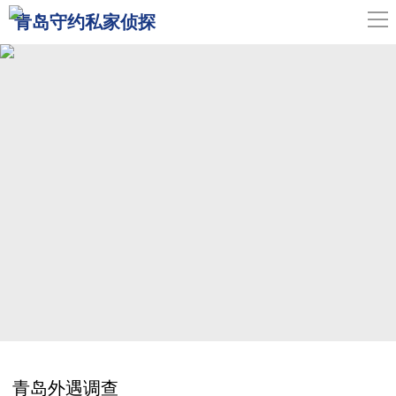
导
青岛守约私家侦探
航
网站首页
关于我们
青岛侦探
服务范围
调查案例
新闻中心
联系我们
青岛外遇调查