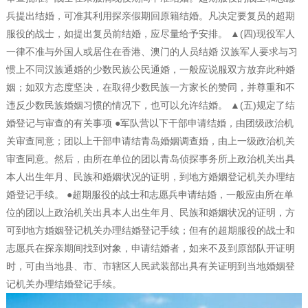
兵提出结婚，可准其利用探亲假期回原籍结婚。凡决定要复员的超期
服役的战士，如提出复员前结婚，应尽量给予安排。 ▲(四)现役军人
一律不准与外国人或居住在香港、澳门的人员结婚 汉族军人要求与习
惯上不同汉族通婚的少数民族公民通婚，一般应说服双方放弃此种婚
姻；如双方态度坚决，在取得少数民族一方家长的赞同，并尊重和不
违反少数民族婚姻习惯的情况下，也可以允许结婚。 ▲(五)规定了结
婚登记与审查的有关事项 ●军队营以下干部申请结婚，由团级政治机
关审查同意；团以上干部申请结青岛婚姻调查婚，由上一级政治机关
审查同意。然后，由所在单位的团以青岛侦探事务所上政治机关出具
本人出生年月、民族和婚姻状况的证明，到地方婚姻登记机关办理结
婚登记手续。 ●超期服役的战士和志愿兵申请结婚，一般应由所在单
位的团以上政治机关出具本人出生年月、民族和婚姻状况的证明，方
可到地方婚姻登记机关办理结婚登记手续；但有的超期服役的战士和
志愿兵在探亲期间找到对象，申请结婚者，如来不及到原部队开证明
时，可由当地县、市、市辖区人民武装部出具有关证明到当地婚姻登
记机关办理结婚登记手续。