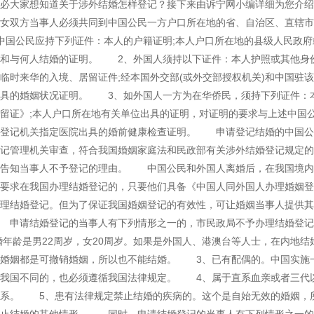
想必大家想知道关于涉外结婚怎样登记？接下来由诉宁网小编详细为您
男女双方当事人必须共同到中国公民一方户口所在地的省、自治区、直辖
国公民应持下列证件：本人的户籍证明;本人户口所在地的县级人民政府
和与何人结婚的证明。 2、外国人须持以下证件：本人护照或其他身份
临时来华的入境、居留证件;经本国外交部(或外交部授权机关)和中国驻
具的婚姻状况证明。 3、如外国人一方为在华侨民，须持下列证件：本
居留证》;本人户口所在地有关单位出具的证明，对证明的要求与上述中
姻登记机关指定医院出具的婚前健康检查证明。 申请登记结婚的中国公
记管理机关审查，符合我国婚姻家庭法和民政部有关涉外结婚登记规定的
当告知当事人不予登记的理由。 中国公民和外国人离婚后，在我国境
要求在我国办理结婚登记的，只要他们具备《中国人同外国人办理婚姻登
办理结婚登记。但为了保证我国婚姻登记的有效性，可让婚姻当事人提供
 申请结婚登记的当事人有下列情形之一的，市民政局不予办理结婚登记
婚年龄是男22周岁，女20周岁。如果是外国人、港澳台等人士，在内地
的婚姻都是可撤销婚姻，所以也不能结婚。 3、已有配偶的。中国实施
我国不同的，也必须遵循我国法律规定。 4、属于直系血亲或者三代以
关系。 5、患有法律规定禁止结婚的疾病的。这个是自始无效的婚姻，