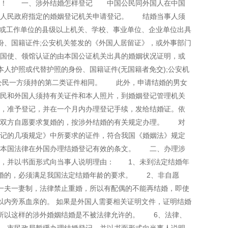
介绍！ 一、涉外结婚怎样登记 中国公民同外国人在中国
市人民政府指定的婚姻登记机关申请登记。 结婚当事人须
或工作单位的县级以上机关、学校、事业单位、企业单位出具
、国籍证件;公安机关签发的《外国人居留证》，或外事部门
该国使、领馆认证的由本国公证机关出具的婚姻状况证明，或
人护照或代替护照的身份、国籍证件(无国籍者免交);公安机
国公民一方须持的第二类证件相同。 此外，申请结婚的男女
民和外国人须持有关证件和本人照片，到婚姻登记管理机关
，准予登记，并在一个月内办理登记手续，发给结婚证。依
内双方自愿要求复婚的，按涉外结婚的有关规定办理。 对
记的几项规定》中所要求的证件，符合我国《婚姻法》规定
其本国法律在外国办理结婚登记有效的条文。 二、办理涉
，并以书面形式向当事人说明理由： 1、未到法定结婚年
结婚的，必须满足我国法定结婚年龄的要求。 2、非自愿
一夫一妻制，法律禁止重婚，所以有配偶的不能再结婚，即使
内旁系血亲的。 如果是外国人需要相关证明文件，证明结婚
所以这样的涉外婚姻结婚是不被法律允许的。 6、法律、