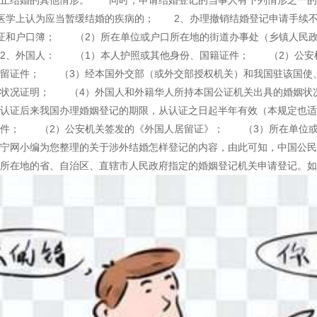
禁止结婚的其他情形。 同时，申请结婚登记的当事人有下列情形之一的
医学上认为应当暂缓结婚的疾病的； 2、办理撤销结婚登记申请手续
证和户口簿； （2）所在单位或户口所在地的街道办事处（乡镇人民
2、外国人： （1）本人护照或其他身份、国籍证件； （2）公安
居留证件； （3）经本国外交部（或外交部授权机关）和我国驻该国使
姻状况证明； （4）外国人和外籍华人所持本国公证机关出具的婚姻状
馆认证后来我国办理婚姻登记的期限，从认证之日起半年有效（本规定也
证件； （2）公安机关签发的《外国人居留证》； （3）所在单位或
宁网小编为您整理的关于涉外结婚怎样登记的内容，由此可知，中国公民
所在地的省、自治区、直辖市人民政府指定的婚姻登记机关申请登记。如