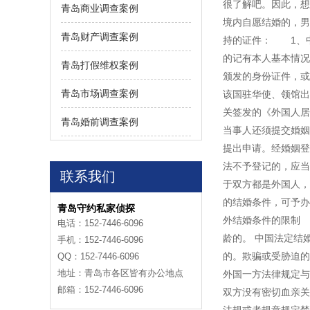
很了解吧。因此，
青岛商业调查案例
境内自愿结婚的，
青岛财产调查案例
持的证件： 1、中
的记有本人基本情况
青岛打假维权案例
颁发的身份证件，或
青岛市场调查案例
该国驻华使、领馆出
关签发的《外国人
青岛婚前调查案例
当事人还须提交婚
提出申请。经婚姻登
法不予登记的，应
联系我们
于双方都是外国人，
的结婚条件，可予
青岛守约私家侦探
外结婚条件的限制
电话：152-7446-6096
龄的。 中国法定结
手机：152-7446-6096
的。欺骗或受胁迫
QQ：152-7446-6096
地址：青岛市各区皆有办公地点
外国一方法律规定与
邮箱：152-7446-6096
双方没有密切血亲