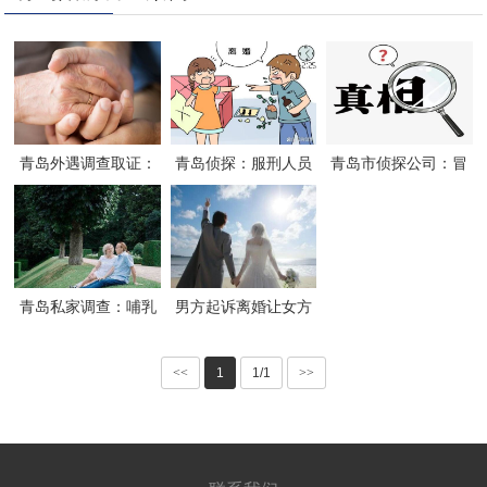
青岛外遇调查取证：
青岛侦探：服刑人员
青岛市侦探公司：冒
离婚诉讼时，什么外
离婚是怎样
名顶替离婚登记是违
遇证据会被法院采
法行为
信？
青岛私家调查：哺乳
男方起诉离婚让女方
期离婚小孩怎么判
退彩礼需要退吗
<<
1
1/1
>>