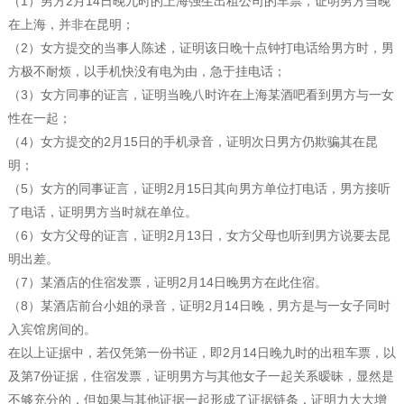
（1）男方2月14日晚九时的上海强生出租公司的车票，证明男方当晚
在上海，并非在昆明；
（2）女方提交的当事人陈述，证明该日晚十点钟打电话给男方时，男
方极不耐烦，以手机快没有电为由，急于挂电话；
（3）女方同事的证言，证明当晚八时许在上海某酒吧看到男方与一女
性在一起；
（4）女方提交的2月15日的手机录音，证明次日男方仍欺骗其在昆
明；
（5）女方的同事证言，证明2月15日其向男方单位打电话，男方接听
了电话，证明男方当时就在单位。
（6）女方父母的证言，证明2月13日，女方父母也听到男方说要去昆
明出差。
（7）某酒店的住宿发票，证明2月14日晚男方在此住宿。
（8）某酒店前台小姐的录音，证明2月14日晚，男方是与一女子同时
入宾馆房间的。
在以上证据中，若仅凭第一份书证，即2月14日晚九时的出租车票，以
及第7份证据，住宿发票，证明男方与其他女子一起关系暧昧，显然是
不够充分的，但如果与其他证据一起形成了证据链条，证明力大大增