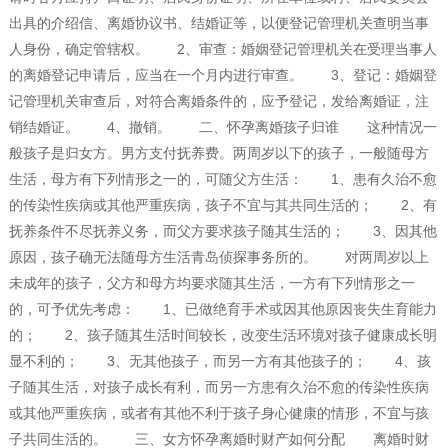
出具的介绍信、离婚协议书、结婚证等，以便登记管理机关查明当事
人身份，确定管辖权。 2、审查：婚姻登记管理机关在受理当事人
的离婚登记申请后，应当在一个月内进行审查。 3、登记：婚姻登
记管理机关审查后，对符合离婚条件的，应予登记，发给离婚证，注
销结婚证。 4、撤销。 二、怀孕离婚孩子归谁 这种情况一
般孩子是归女方。男方支付抚养费。两周岁以下的孩子，一般随母方
生活，母方有下列情形之一的，可随父方生活： 1、患有久治不愈
的传染性疾病或其他严重疾病，孩子不宜与其共同生活的； 2、有
抚养条件不尽抚养义务，而父方要求孩子随其生活的； 3、因其他
原因，孩子确无法随母方生活青岛侦探事务所的。 对两周岁以上
未成年的孩子，父方和母方均要求随其生活，一方有下列情形之一
的，可予优先考虑： 1、已做绝育手术或因其他原因丧失生育能力
的； 2、孩子随其生活时间较长，改变生活环境对孩子健康成长明
显不利的； 3、无其他孩子，而另一方有其他孩子的； 4、孩
子随其生活，对孩子成长有利，而另一方患有久治不愈的传染性疾病
或其他严重疾病，或者有其他不利于孩子身心健康的情形，不宜与孩
子共同生活的。 三、女方怀孕离婚时财产如何分配 离婚时财