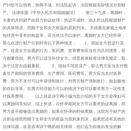
产纠纷可以协商，协商不成，到法院起诉，法院根据实际情况分割财
产。 法律依据《中华人民共和国婚姻法》 第三十九条：离婚时，
夫妻的共同财产由双方协议处理；协议不成时，由人民法院根据财产
的具体情况，照顾子女和女方权益的原则判决。 夫或妻在家庭土地承
包经营中享有的权益等，应当依法予以保护。离婚时女方已经怀孕，
那么在进行财产分割时有以下两种情况： 1、假如女方想进行流
产，且是女方自愿的行为，医药费、营养费等应当作为共同债务，双
方都要负担。男方可以适当补偿女方。但是具体标准法律无规定，取
决于法官自由裁量权。 2、假如不同意流产，那么男方应当支付预
备生产期间的营养费用、生产费用、医药费等。男方应当支付抚养
费，男方不支付可以申请强制执行，对男方财产强制执行，如划拨他
的存款等等。在男方经济能力可以的情况下也可以要求男方一次性支
付抚养费用。 以上就是诉宁网小编为您介绍的关于女方是孕妇可
以离婚吗等知识，综上所述，在怀孕期间女方可以要求协议离婚，而
男方是不能够提出离婚的，如果在怀孕的时候离婚，法院对于财产的
分割会按照照顾子女和女方的权益为原则来判决，如果您还有其他的
法律问题，欢迎咨询诉宁网的相关律师，他们会为你做出专业的解