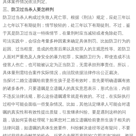
具体案件情况依法判定。
三、防卫过当杀人要怎样判
防卫过当杀人构成过失致人死亡罪。根据《刑法》规定，应处三年以
上七年以下有期徒刑；情节较轻的，处三年以下有期徒刑。不过，鉴
于其是防卫过当这一特殊情节，在量刑时应当减轻或者免除处罚。
司法实践中，会综合考量多种因素来确定具体刑罚。比如防卫行为的
起因、过当程度、造成的危害后果以及犯罪人的主观恶性等。若防卫
人面对严重危及人身安全的暴力犯罪，实施防卫行为，即使造成不法
侵害人伤亡，也可能被认定为正当防卫，无需承担刑事责任。所以，
具体量刑需结合案件实际情况，由法院依据法律作出公正裁决。
当探讨二婚立遗嘱给前妻所生孩子是否有效时，首先要明确遗嘱有效
的诸多条件。只要遗嘱是立遗嘱人的真实意思表示，形式合法，内容
不违反法律法规，那么这份遗嘱通常就是有效的。不过，在实际执行
过程中可能会面临一些复杂情况。比如，其他法定继承人可能会对遗
嘱的真实性和有效性提出质疑，引发继承纠纷。要是遇到这样的问
题，该如何妥善处理呢？如果您对二婚立遗嘱给前妻所生孩子相关的
法律问题，如遗嘱的具体生效要件、纠纷解决途径等还有疑问，不要
错过获得专业解答的机会，赶紧点击网页底部的“立即咨询”按钮，资深