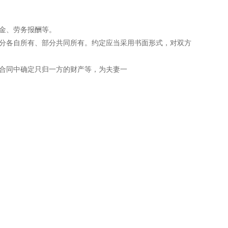
奖金、劳务报酬等。
部分各自所有、部分共同所有。约定应当采用书面形式，对双方
与合同中确定只归一方的财产等，为夫妻一