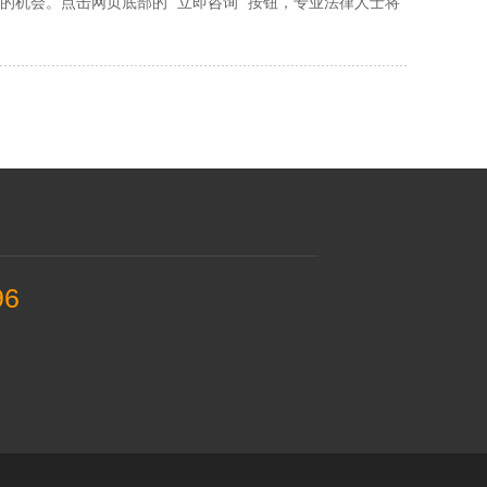
机会。点击网页底部的 “立即咨询” 按钮，专业法律人士将
96
6