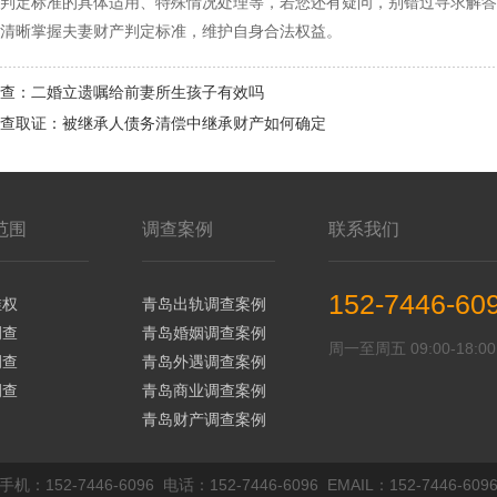
判定标准的具体适用、特殊情况处理等，若您还有疑问，别错过寻求解答的
清晰掌握夫妻财产判定标准，维护自身合法权益。
查：二婚立遗嘱给前妻所生孩子有效吗
查取证：被继承人债务清偿中继承财产如何确定
范围
调查案例
联系我们
152-7446-60
维权
青岛出轨调查案例
调查
青岛婚姻调查案例
周一至周五 09:00-18:00
调查
青岛外遇调查案例
调查
青岛商业调查案例
青岛财产调查案例
手机：152-7446-6096 电话：152-7446-6096 EMAIL：152-7446-609