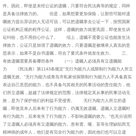
件。因此，即使是未经公证的遗嘱，只要符合民法典等的规定，同样
是具备法律效力的。 但是，如果想要更加保险，让那些可能对遗
嘱效力提出异议的人无话可说，可以把遗嘱拿去公证一下，按照国家
公证机构正规的程序公证。这样，遗嘱的效力就更巩固，即使发生诉
讼纠纷，也不用担心什么了。 综上，遗嘱不需要公证也能发生法
律效力，公证只是加强了遗嘱的效力，只要遗嘱是被继承人真实的意
思表示，如果不是自书遗嘱，符合了要式条件就发生效力。 三、
有效遗嘱需要具备哪些条件 （一）遗嘱人必须具有立遗嘱能
力 《民法典》第1143条规定“无行为能力人或限制行为能力人所立
遗嘱无效。”无行为能力或青岛市私家侦探限制行为能力人不具备真实
表达自己意思的能力，也不具备与其相关的民事活动的责任能力，他
们所立遗嘱，超越了法律规定的范围，法律规定其从事的民事活动无
效，是为了保护他们的利益不受侵害。 无行为能力人所立的遗
嘱，即使其本人后来有了行为能力，仍属无效遗嘱。遗嘱人立遗嘱时
有行为能力，后来丧失了行为能力，不影响遗嘱的效力。”也充分说明
了立遗嘱人必须具有立遗嘱的能力。患有聋、哑、盲等生理缺陷而无
精神病的成年人，他们是有完全行为能力的，因此他们也可以立遗