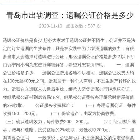
青岛市出轨调查：遗嘱公证价格是多少
2023-11-10 点击次数：587 次
遗嘱公证价格是多少 想必大家对于遗嘱公证并不陌生，公证并不是法
定的订立遗嘱的生效条件，只是在实践中为了增强遗嘱的效力，有很
多当事人会选择对遗嘱进行公证，那么遗嘱公证价格是多少？以下将
由诉宁网小编为您进行详细解答，希望对您有所帮助。 一、遗嘱
公证价格是多少 遗嘱公证费用各地不尽相同，遗嘱公证收费大约
在100元至400元之间。遗嘱属于一种个人声明，不发生财产转移的效
力。遗嘱在立遗嘱人去世后生效，继承人需凭遗嘱办理继承权公证，
凭继承权公证书到房管局转名。继承权公证费按办理继承时房屋价值
的2%收取。 公证服务收费标准： （一）办理遗嘱公证，每件
收费150—200元。 （二）保管遗产，由双方协商收费。
（三）确认遗嘱效力，每件收费200—300元。 （四）证明财产继
承，赠与和遗赠，接受益额的2%收取，最低收取200元。 二、遗
嘱需要公证吗 一般来说，公证与否并不是遗嘱生效的法定强制条