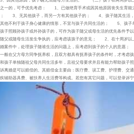
3、因其他原因，孩子确无法随母方生活的。 （二）孩子在两周岁以
形之一的，可予优先考虑： 1、已做绝育手术或因其他原因丧失生育能
的； 3、无其他孩子，而另一方有其他孩子的； 4、孩子随其生活，
有其他不利于孩子身心健康的情形，不宜与孩子共同生活的； 5、孩子
助孩子照顾孙孩子或外孙孩子的，可作为孩子随父或母生活的优先条件予
子随父或随母生活发生争执的，应考虑该孩子的意见； 2、在十周岁以
离婚案件中，处理孩子随谁生活的问题上，应考虑到孩子的个人的意愿；
院一般在父方母方同争抚养权，且双方都具有抚养孩子的条件时，才考虑
力和孩子单独随祖父母共同生活多年，且祖父母要求并且有能力帮助孩子
诉离婚是可以赔偿的。其赔偿金主要由：医疗费、误工费、护理费、交通
残疾辅助器具费、被扶养人生活费等构成。若您有其它问题，可以登录诉