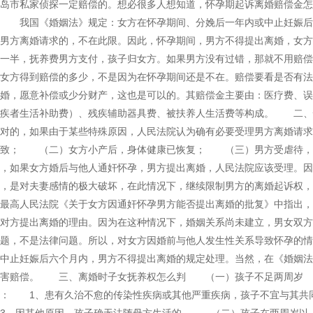
青岛市私家侦探一定赔偿的。想必很多人想知道，怀孕期起诉离婚赔偿金
算 我国《婚姻法》规定：女方在怀孕期间、分娩后一年内或中止妊娠后
男方离婚请求的，不在此限。因此，怀孕期间，男方不得提出离婚，女方
人一半，抚养费男方支付，孩子归女方。如果男方没有过错，那就不用赔
女方得到赔偿的多少，不是因为在怀孕期间还是不在。赔偿要看是否有法
婚，愿意补偿或少分财产，这也是可以的。其赔偿金主要由：医疗费、误
残疾者生活补助费）、残疾辅助器具费、被扶养人生活费等构成。 二
绝对的，如果由于某些特殊原因，人民法院认为确有必要受理男方离婚请
所致； （二）女方小产后，身体健康已恢复； （三）男方受虐待，
，如果女方婚后与他人通奸怀孕，男方提出离婚，人民法院应该受理。因
务，是对夫妻感情的极大破坏，在此情况下，继续限制男方的离婚起诉权
最高人民法院《关于女方因通奸怀孕男方能否提出离婚的批复》中指出，
对方提出离婚的理由。因为在这种情况下，婚姻关系尚未建立，男女双方
题，不是法律问题。所以，对女方因婚前与他人发生性关系导致怀孕的情
中止妊娠后六个月内，男方不得提出离婚的规定处理。当然，在《婚姻法
损害赔偿。 三、离婚时子女抚养权怎么判 （一）孩子不足两周岁 
活： 1、患有久治不愈的传染性疾病或其他严重疾病，孩子不宜与其共