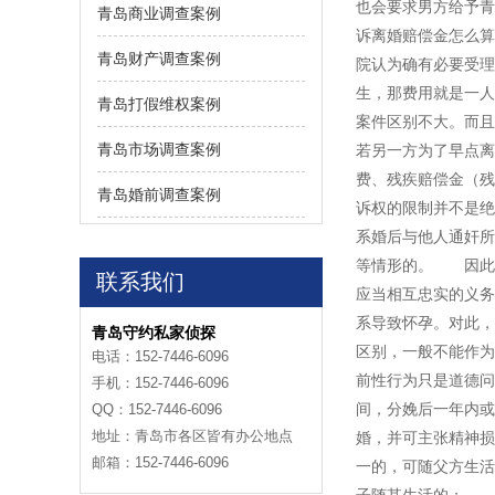
也会要求男方给予
青岛商业调查案例
诉离婚赔偿金怎么
青岛财产调查案例
院认为确有必要受理
生，那费用就是一
青岛打假维权案例
案件区别不大。而且
青岛市场调查案例
若另一方为了早点离
费、残疾赔偿金（
青岛婚前调查案例
诉权的限制并不是
系婚后与他人通奸
等情形的。 因此
联系我们
应当相互忠实的义
系导致怀孕。对此，
青岛守约私家侦探
区别，一般不能作为
电话：152-7446-6096
前性行为只是道德问
手机：152-7446-6096
间，分娩后一年内或
QQ：152-7446-6096
地址：青岛市各区皆有办公地点
婚，并可主张精神
邮箱：152-7446-6096
一的，可随父方生