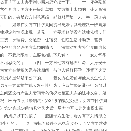
怎么算？下面由诉宁网小编为您介绍一下。 一、怀孕期起
六个月内，男方不得提出离婚。女方提出离婚的，或人民法
可以的。要是女方同意离婚，那就财产是一人一半，孩子要
偿。 如果在女方在怀孕期间提出离婚，其处理跟一般离婚
律规定的情况出现，若无，一方要求赔偿没有法律依据，但
工费、护理费、交通费、住宿费、住院生活补助费、营养
、怀孕期内允许男方离婚的情形 法律对男方特定期间内起
求的，不受此限制，主要包括以下几种： （一）女方怀孕
不堪忍受的； （四）一方对他方有危害生命、人身安全
为女方在婚姻关系存续期间，与他人通奸怀孕，违背了夫妻
，对男方显然是不公平的。 若女方在婚前与他人发生性关
男女一方婚前与他人发生性行为，应该与婚后通奸行为加以
之间还没有产生夫妻间青岛侦探社相互忠实的法律义务。婚
况，应当依照《婚姻法》第34条的规定处理，女方在怀孕期
》第34条规定的情形消失之后，男方也可以此为由提出离
两周岁以下的孩子，一般随母方生活，母方有下列情形之
同生活的； 2、有抚养条件不尽抚养义务，而父方要求孩