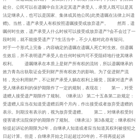
处分。公民可以在遗嘱中自主决定其遗产承受人，承受人既可以是其
法定继承人，也可以是国家、集体或其他公民(此类遗嘱在法律上叫遗
赠)。当然，遗产承受人有权按照遗嘱接受或放弃遗产。 然而，遗
嘱何时生效，遗产承受人什么时候可以接受或放弃遗产?会不会过了一
段时间，就不能接受遗产了?生活当中，不少人都对此存有疑问。
对于一个形式上完备，内容确定的遗嘱在遗嘱人死亡时生效。但遗嘱
生效后，并不表明遗产承受人在任何时候均可不受阻碍地行使其继承
权利。 遗嘱继承在本质上是财产所有权的流转，所以遗嘱继承的
效力青岛出轨取证会受到财产所有权效力的影响。为了促进财产流
转，充分利用财产，不让财产承受人躺在权利上睡觉，国家对遗产承
受人继承权利的保护期限作了一定的规制，表现在： 第一，对受
遗赠人接受遗产期限作了规制。《继承法》 第二十五条第二款规定：
受遗赠人应当在知道受遗赠后两个月内，作出接受或者放弃受遗赠的
表示。到期没有表示的，视为放弃受遗赠。 第二，对继承权受到
侵害请求法院保护的期限作了规制。《继承法》第3条规定：继承权纠
纷提起诉讼的期限为2年，自继承人知道或者应当知道其权利被侵犯之
日起计算。但是，自继承开始之日起超过20年的，不得再提起诉