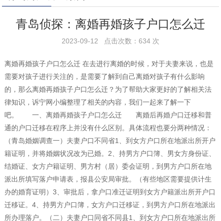
青岛侦探：离婚再婚孩子户口怎么迁
2023-09-12 点击次数：634 次
离婚再婚孩子户口怎么迁 在去进行离婚的时候，对于夫妻来说，也是
需要对孩子进行关注的，是需要了解到自己离婚对孩子有什么影响
的，那么离婚再婚孩子户口怎么迁？为了帮助大家更好的了解相关法
律知识，诉宁网小编整理了相关的内容，我们一起来了解一下
吧。 一、离婚再婚孩子户口怎么迁 离婚后再婚户口迁移和普
通的户口迁移在程序上并没有什么区别。具体流程也要分两种情况：
（青岛婚姻调查一）夫妻户口不同省1、到女方户口所在地派出所开户
籍证明，并将婚姻状况改为已婚。2、持男方户口簿、男女方身份证、
结婚证、女方户籍证明、男方村（居）委会证明，到男方户口所在地
派出所填写落户申请表，报县公安局审批。（有些地区需要提供计生
办的婚育证明）3、审批后，拿户口准迁证明到女方户籍派出所开户口
迁移证。4、持男方户口簿，女方户口迁移证，到男方户口所在地派出
所办理落户。（二）夫妻户口同省不同县1、到女方户口所在地派出所