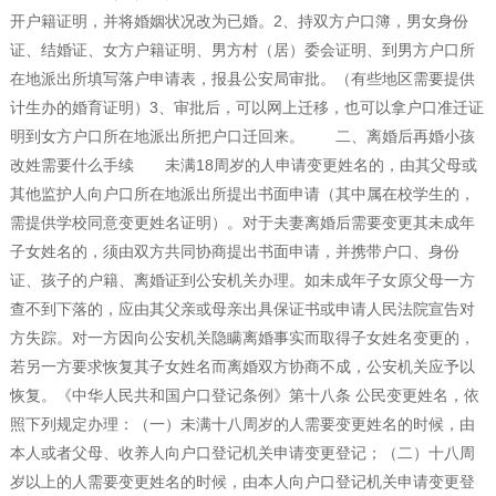
开户籍证明，并将婚姻状况改为已婚。2、持双方户口簿，男女身份
证、结婚证、女方户籍证明、男方村（居）委会证明、到男方户口所
在地派出所填写落户申请表，报县公安局审批。（有些地区需要提供
计生办的婚育证明）3、审批后，可以网上迁移，也可以拿户口准迁证
明到女方户口所在地派出所把户口迁回来。 二、离婚后再婚小孩
改姓需要什么手续 未满18周岁的人申请变更姓名的，由其父母或
其他监护人向户口所在地派出所提出书面申请（其中属在校学生的，
需提供学校同意变更姓名证明）。对于夫妻离婚后需要变更其未成年
子女姓名的，须由双方共同协商提出书面申请，并携带户口、身份
证、孩子的户籍、离婚证到公安机关办理。如未成年子女原父母一方
查不到下落的，应由其父亲或母亲出具保证书或申请人民法院宣告对
方失踪。对一方因向公安机关隐瞒离婚事实而取得子女姓名变更的，
若另一方要求恢复其子女姓名而离婚双方协商不成，公安机关应予以
恢复。《中华人民共和国户口登记条例》第十八条 公民变更姓名，依
照下列规定办理：（一）未满十八周岁的人需要变更姓名的时候，由
本人或者父母、收养人向户口登记机关申请变更登记；（二）十八周
岁以上的人需要变更姓名的时候，由本人向户口登记机关申请变更登