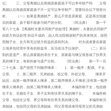
记。 三、父母离婚以后再婚原家庭孩子可以争夺财产吗 父母
离婚以后再婚原家庭孩子不一定可以争夺财产，需要结合以下情形分
析。 （一）如果是离婚财产，那么不管是原家庭、还是再次组建
后的家庭，孩子都不能参与财产的分割。 《民法典》 第一千
零八十七条 【离婚时夫妻共同财产的处理】离婚时，夫妻的共同财产
由双方协议处理;协议不成的，由人民法院根据财产的具体情况，按照
照顾子女、女方和无过错方权益的原则判决。 对夫或者妻在家庭
土地承包经营中享有的权益等，应当依法予以保护。 （二）若分
割的是遗产，那么原家庭的亲生子女、原家庭与继父母形成了扶养关
系的继子女，有权利参与遗产分割。 《民法典》 第一千一百
二十七条，遗产按照下列顺序继承： 1、第一顺序：配偶、子女、
父母; 2、第二顺序：兄弟姐妹、祖父母、外祖父母。 继承开
始后，由第一顺序继承人继承，第二顺序继承人不继承;没有第一顺序
继承人继承的，由第二顺序继承人继承。 本编所称子女，包括婚
生子女、非婚生子女、养子女和有扶养关系的继子女。 本编所称
父母，包括生父母、养父母和有扶养关系的继父母。 本编所称兄
弟姐妹，包括同父母的兄弟姐妹、同父异母或者同母异父的兄弟姐