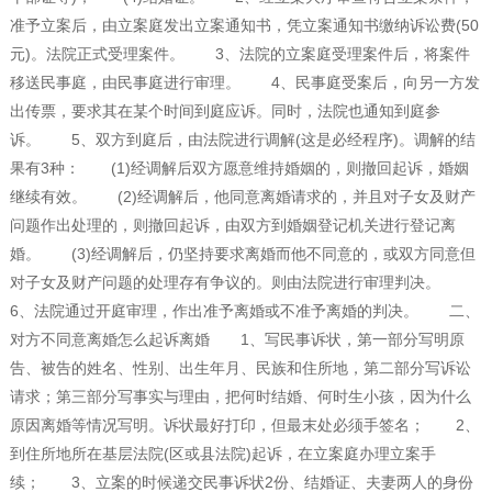
准予立案后，由立案庭发出立案通知书，凭立案通知书缴纳诉讼费(50
元)。法院正式受理案件。 3、法院的立案庭受理案件后，将案件
移送民事庭，由民事庭进行审理。 4、民事庭受案后，向另一方发
出传票，要求其在某个时间到庭应诉。同时，法院也通知到庭参
诉。 5、双方到庭后，由法院进行调解(这是必经程序)。调解的结
果有3种： (1)经调解后双方愿意维持婚姻的，则撤回起诉，婚姻
继续有效。 (2)经调解后，他同意离婚请求的，并且对子女及财产
问题作出处理的，则撤回起诉，由双方到婚姻登记机关进行登记离
婚。 (3)经调解后，仍坚持要求离婚而他不同意的，或双方同意但
对子女及财产问题的处理存有争议的。则由法院进行审理判决。
6、法院通过开庭审理，作出准予离婚或不准予离婚的判决。 二、
对方不同意离婚怎么起诉离婚 1、写民事诉状，第一部分写明原
告、被告的姓名、性别、出生年月、民族和住所地，第二部分写诉讼
请求；第三部分写事实与理由，把何时结婚、何时生小孩，因为什么
原因离婚等情况写明。诉状最好打印，但最末处必须手签名； 2、
到住所地所在基层法院(区或县法院)起诉，在立案庭办理立案手
续； 3、立案的时候递交民事诉状2份、结婚证、夫妻两人的身份