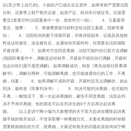
证(至少带上自己的)、小孩的户口或出生证原件，如果有财产需要法院
分割，还要带上财产相关证据，如房产证、机动车行驶证等。证据需
要交2套复印件(法院案卷中一份，发给对方一份)； 4、立案庭审
查后，缴费； 5、将缴费票据与材料交给法院立案庭，回家等通
知； 6、法院给你的案子排期开庭，并将诉状副本、证据及其他材
料送达给被告，送达被告后，会通知你开庭时间，你需要去法院领取
开庭传票； 7、如果对方也同意离婚，法院可能约你们双方去调解
(我国民事案件中，调解是必经程序，开庭前不组织你们调解，开庭时
也会问你们愿不愿意调解)，如果调解成功，则发《青岛侦探社民事调
解书》，调解分两种，可能调解离婚，也可能做通你们的工作，不离
婚，结案； 8、如果调解不成则开庭，开庭时还无法调解的，就会
判决，最终发《民事判决书》； 9、判决可能判决离婚，也可能判
不离，一般情况下，第一次起诉离婚的，被告不同意离婚，法院会判
决不予准许离婚。你的朋友可以在判决生效6个月后再次起诉离
婚。 以上是诉宁网小编为大家整理的关于双方起诉在哪里起诉离
婚手续的相关知识，不管采取哪一种离婚方式，夫妻在离婚的时候都
需要根据相应的方式，祝离婚。大家还有相关的问题欢迎咨询诉宁网