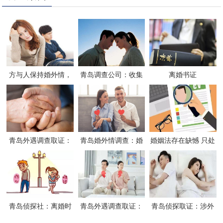
方与人保持婚外情，
青岛调查公司：收集
离婚书证
但又不同意与另一方
婚外情证据的注意事
离婚怎么办-
项
青岛外遇调查取证：
青岛婚外情调查：婚
婚姻法存在缺憾 只处
离婚诉讼时，什么外
姻出轨第三者需要承
罚婚外同居行为不处
遇证据会被法院采
担什么责任吗
罚通奸
信？
青岛侦探社：离婚时
青岛外遇调查取证：
青岛侦探取证：涉外
如何证明自己是无过
股权属于婚前财产吗
婚姻公证认证